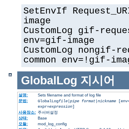
SetEnvIf Request_UR
image
CustomLog gif-reque
env=gif-image
CustomLog nongif-re
common env=!gif-ima
GlobalLog
지시어
설명:
Sets filename and format of log file
문법:
GlobalLog
file
|
pipe
format
|
nickname
[env=
expr=
expression
]
사용장소:
주서버설정
상태:
Base
모듈:
mod_log_config