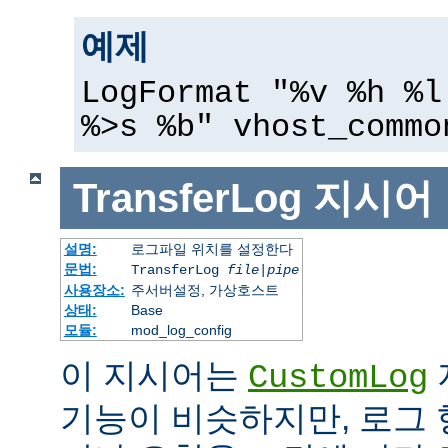
예제
LogFormat "%v %h %l
%>s %b" vhost_commo
TransferLog
지시어
설명:
로그파일 위치를 설정한다
문법:
TransferLog
file
|
pipe
사용장소:
주서버설정, 가상호스트
상태:
Base
모듈:
mod_log_config
이 지시어는
CustomLog
기능이 비슷하지만, 로그