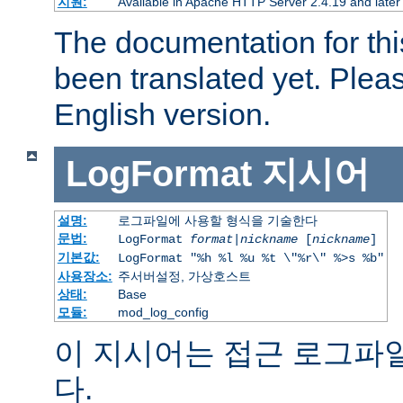
지원:
Available in Apache HTTP Server 2.4.19 and later
The documentation for thi
been translated yet. Plea
English version.
LogFormat
지시어
설명:
로그파일에 사용할 형식을 기술한다
문법:
LogFormat
format
|
nickname
[
nickname
]
기본값:
LogFormat "%h %l %u %t \"%r\" %>s %b"
사용장소:
주서버설정, 가상호스트
상태:
Base
모듈:
mod_log_config
이 지시어는 접근 로그파
다.