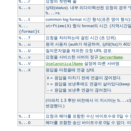
요청의 첫번째 줄
%...r
상태(status). 내부 리다이렉션된 요청의 경우
%...s
.
%...>s
common log format 시간 형식(표준 영어 형식
%...t
형식 format의 시간. (지역시간일
%...
strftime(3)
{
format
}t
요청을 처리하는데 걸린 시간 (초 단위).
%...T
원격 사용자 (auth가 제공하며, 상태(
)가 40
%...u
%s
질의문자열을 제외한 요청 URL 경로.
%...U
요청을 서비스한 서버의 정규
.
%...v
ServerName
설정에 따른 서버명.
%...V
UseCanonicalName
응답을 마쳤을때 연결 상태.
%...X
=
응답을 마치기 전에 연결이 끊어졌다.
X
=
응답을 보낸후에도 연결이 살아있다(keep ali
+
=
응답을 보낸후 연결이 끊어졌다.
-
(아파치 1.3 후반 버전에서 이 지시어는
%...c
변경했다.)
요청과 헤더를 포함한 수신 바이트수로 0일 수
%...I
헤더를 포함한 송신 바이트수로 0일 수 없다.
%...O