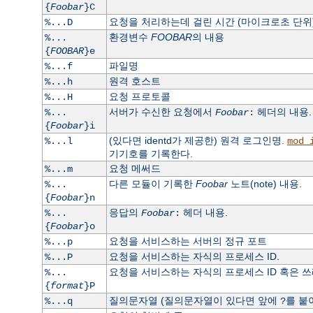
{
Foobar
}C
요청을 처리하는데 걸린 시간 (마이크로초 단위)
%...D
환경변수
FOOBAR
의 내용
%...
{
FOOBAR
}e
파일명
%...f
원격 호스트
%...h
요청 프로토콜
%...H
서버가 수신한 요청에서
헤더의 내용.
%...
Foobar
:
{
Foobar
}i
(있다면 identd가 제공한) 원격 로그인명.
%...l
mod_
기기호를 기록한다.
요청 메써드
%...m
다른 모듈이 기록한
Foobar
노트(note) 내용.
%...
{
Foobar
}n
응답의
헤더 내용.
%...
Foobar
:
{
Foobar
}o
요청을 서비스하는 서버의 정규 포트
%...p
요청을 서비스하는 자식의 프로세스 ID.
%...P
요청을 서비스하는 자식의 프로세스 ID 혹은 쓰레드
%...
{
format
}P
질의문자열 (질의문자열이 있다면 앞에
를 붙
%...q
?