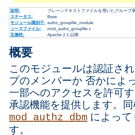
説明:
プレーンテキストファイルを用いたグループ
ステータス:
Base
モジュール識別子:
authz_groupfile_module
ソースファイル:
mod_authz_groupfile.c
互換性:
Apache 2.1 以降
概要
このモジュールは認証され
プのメンバーか 否かによ
一部へのアクセスを許可す
承認機能を提供します。同
によって
mod_authz_dbm
す。