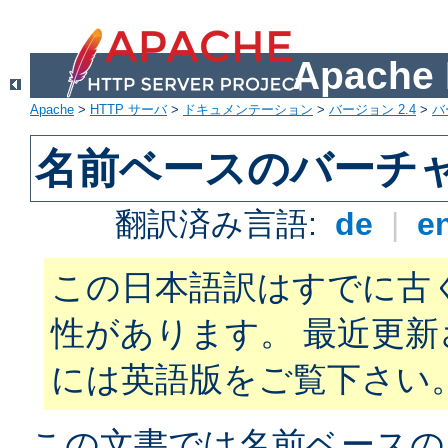
Apach
Apache
>
HTTP サーバ
>
ドキュメンテーション
>
バージョン 2.4
>
バ
名前ベースのバーチ
翻訳済み言語:
de
|
e
この日本語訳はすでに古
性があります。 最近更
には英語版をご覧下さい
この文書では名前ベースの